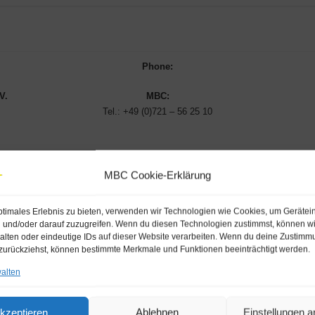
Phone:
V.
MBC:
Tel.: +49 (0)721 – 56 25 10
en, rufen Sie uns an oder schreiben Sie uns einfach eine E-mail.
Wenn Sie 
MBC Cookie-Erklärung
Ihren Spamfilter.
ptimales Erlebnis zu bieten, verwenden wir Technologien wie Cookies, um Gerätei
Wir Antworten meist innerhalb 48 Stunden
 und/oder darauf zuzugreifen. Wenn du diesen Technologien zustimmst, können wi
alten oder eindeutige IDs auf dieser Website verarbeiten. Wenn du deine Zustimm
r zurückziehst, können bestimmte Merkmale und Funktionen beeinträchtigt werden.
walten
kzeptieren
Ablehnen
Einstellungen 