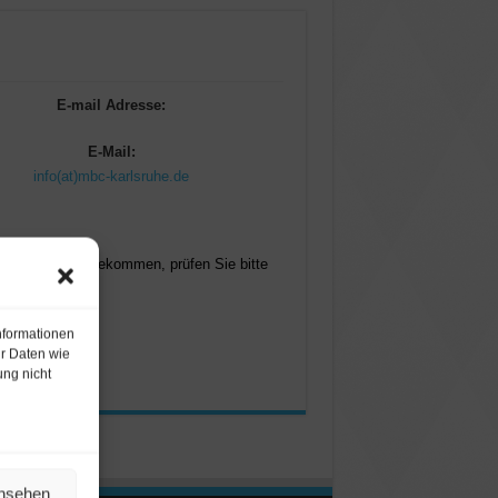
E-mail Adresse:
E-Mail:
info(at)mbc-karlsruhe.de
keine Antwort bekommen,
prüfen Sie bitte
nformationen
r Daten wie
ung nicht
ansehen