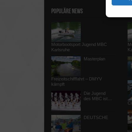
Populäre News
V
Motorbootsport Jugend MBC
Mo
Karlsruhe
Ka
Masterplan
Freizeitschifffahrt – DMYV
kämpft
Die Jugend
des MBC ist…
Cl
DEUTSCHE