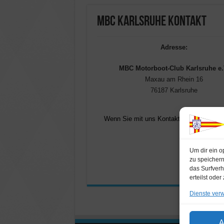
MBC Karlsruhe Kontakt
Adresse:
MBC Motorboot-Club Karlsruhe e.
Maxau am Rhein 16
76187 Karlsruhe
Wenn Sie mit uns Kontakt aufnehmen woll
Um dir ein o
zu speichern
das Surfverh
erteilst ode
Dienste ver
A