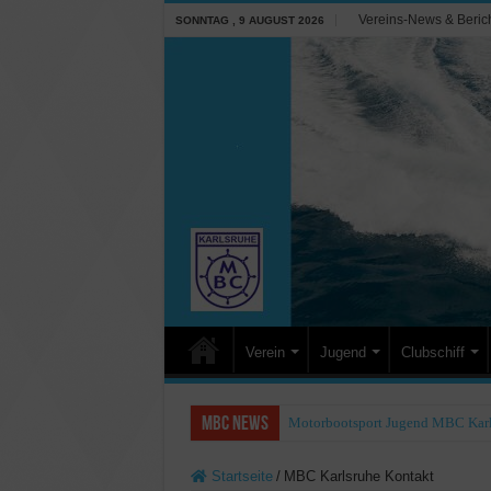
Vereins-News & Beric
SONNTAG , 9 AUGUST 2026
Verein
Jugend
Clubschiff
MBC NEWS
Motorbootsport Jugend MBC Karl
Startseite
/
MBC Karlsruhe Kontakt