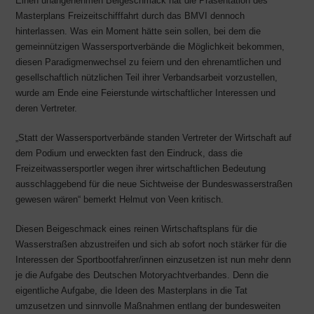
Einen unangenehmen Beigeschmack hat die Präsentation des
Masterplans Freizeitschifffahrt durch das BMVI dennoch
hinterlassen. Was ein Moment hätte sein sollen, bei dem die
gemeinnützigen Wassersportverbände die Möglichkeit bekommen,
diesen Paradigmenwechsel zu feiern und den ehrenamtlichen und
gesellschaftlich nützlichen Teil ihrer Verbandsarbeit vorzustellen,
wurde am Ende eine Feierstunde wirtschaftlicher Interessen und
deren Vertreter.
„Statt der Wassersportverbände standen Vertreter der Wirtschaft auf
dem Podium und erweckten fast den Eindruck, dass die
Freizeitwassersportler wegen ihrer wirtschaftlichen Bedeutung
ausschlaggebend für die neue Sichtweise der Bundeswasserstraßen
gewesen wären“ bemerkt Helmut von Veen kritisch.
Diesen Beigeschmack eines reinen Wirtschaftsplans für die
Wasserstraßen abzustreifen und sich ab sofort noch stärker für die
Interessen der Sportbootfahrer/innen einzusetzen ist nun mehr denn
je die Aufgabe des Deutschen Motoryachtverbandes. Denn die
eigentliche Aufgabe, die Ideen des Masterplans in die Tat
umzusetzen und sinnvolle Maßnahmen entlang der bundesweiten