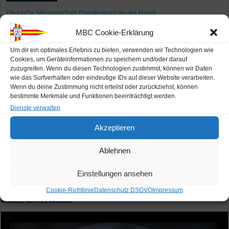
Deutsche Meisterschaft Brandenburg an der Havel
MBC Cookie-Erklärung
Wetter
Um dir ein optimales Erlebnis zu bieten, verwenden wir Technologien wie
Cookies, um Geräteinformationen zu speichern und/oder darauf
Karlsruhe
zuzugreifen. Wenn du diesen Technologien zustimmst, können wir Daten
wie das Surfverhalten oder eindeutige IDs auf dieser Website verarbeiten.
Klarer Himmel
Wenn du deine Zustimmung nicht erteilst oder zurückziehst, können
22
C
bestimmte Merkmale und Funktionen beeinträchtigt werden.
humidity: 64%
wind: 3km/h SSW
Dienste verwalten
H 22 • L 22
Akzeptieren
C
C
C
28
28
33
Ablehnen
FRI
SAT
SUN
Einstellungen ansehen
Cookie-Richtlinie
Datenschutz DSGVO
Impressum
Unsere aktive Jugend