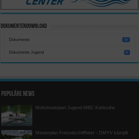
Dokumentendownload
Dokumente
10
Dokumente Jugend
8
Populäre News
Motorbootsport Jugend MBC Karlsruhe
Masterplan Freizeitschifffahrt – DMYV kämpft