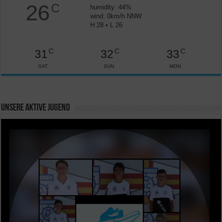
26
C
humidity: 44%
wind: 0km/h NNW
H 28 • L 26
C
C
C
31
32
33
SAT
SUN
MON
Unsere aktive Jugend