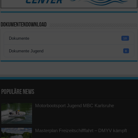
Dokumentendownload
Dokumente
10
Dokumente Jugend
8
Populäre News
Motorbootsport Jugend MBC Karlsruhe
Masterplan Freizeitschifffahrt – DMYV kämpft