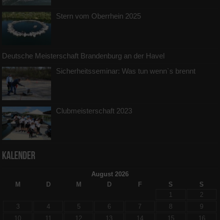
Stern vom Oberrhein 2025
Deutsche Meisterschaft Brandenburg an der Havel
Sicherheitsseminar: Was tun wenn`s brennt
Clubmeisterschaft 2023
Kalender
August 2026
M
D
M
D
F
S
S
1
2
3
4
5
6
7
8
9
10
11
12
13
14
15
16