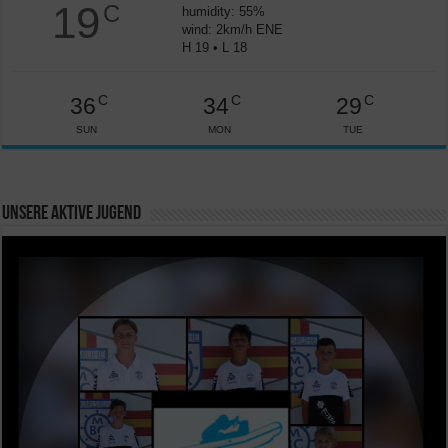
19
C
humidity: 55%
wind: 2km/h ENE
H 19 • L 18
C
C
C
36
34
29
SUN
MON
TUE
Unsere aktive Jugend